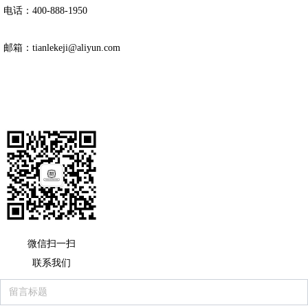
电话：
400-888-1950
邮箱：
tianlekeji@aliyun.com
微信扫一扫
联系我们